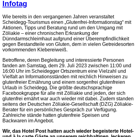
Infotag
Wie bereits in den vergangenen Jahren veranstaltet
Scheidegg-Tourismus einen „Glutenfrei-Informationstag“ mit
Aktionen, Tipps und Beratung rund um den Umgang mit
Zöliakie – einer chronischen Erkrankung der
Dünndarmschleimhaut aufgrund einer Überempfindlichkeit
gegen Bestandteile von Gluten, dem in vielen Getreidesorten
vorkommenden Klebereiweiß.
Betroffene, deren Begleitung und interessierte Personen
fanden am Samstag, dem 29. Juli 2023 zwischen 11:00 und
16:00 Uhr im Scheidegger Ortszentrum eine Vielzahl und
Vielfalt an Informationsständen mit reichlich Hinweisen zu
glutenfreier Ernährung und einem sorgenfrei glutenfreien
Urlaub in Scheidegg. Die größte deutschsprachige
Facebookgruppe für alle mit Zölliakie und jeden, der sich
glutenfrei ernährt war auch wieder mit dabei. Zudem standen
seitens der Deutschen Zöliakie-Gesellschaft (DZG) Zöliakie-
Berater für ein persönliches Gespräch zur Verfügung.
Zahlreiche stände hatten glutenfreie Speisen und
Backwaren im Angebot.
Wir, das Hotel Post hatten auch wieder begeisterte Hotel-
und à la carte Gäste an unserem reichhaltigen, leckeren