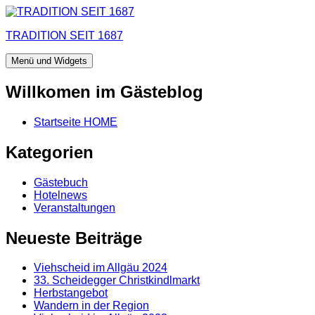
Zum
Inhalt
TRADITION SEIT 1687
springen
Menü und Widgets
Willkomen im Gästeblog
Startseite HOME
Kategorien
Gästebuch
Hotelnews
Veranstaltungen
Neueste Beiträge
Viehscheid im Allgäu 2024
33. Scheidegger Christkindlmarkt
Herbstangebot
Wandern in der Region