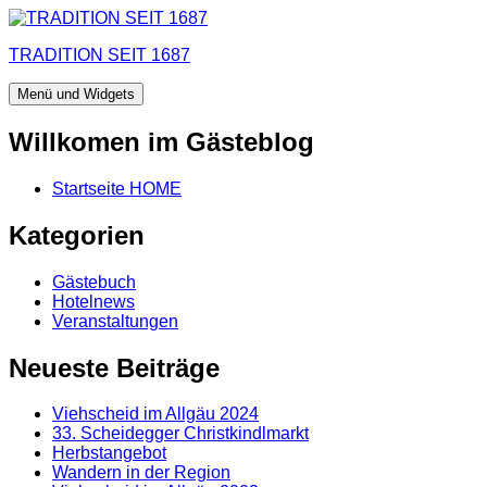
Zum
Inhalt
TRADITION SEIT 1687
springen
Menü und Widgets
Willkomen im Gästeblog
Startseite HOME
Kategorien
Gästebuch
Hotelnews
Veranstaltungen
Neueste Beiträge
Viehscheid im Allgäu 2024
33. Scheidegger Christkindlmarkt
Herbstangebot
Wandern in der Region