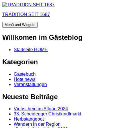
Zum
Inhalt
TRADITION SEIT 1687
springen
Menü und Widgets
Willkomen im Gästeblog
Startseite HOME
Kategorien
Gästebuch
Hotelnews
Veranstaltungen
Neueste Beiträge
Viehscheid im Allgäu 2024
33. Scheidegger Christkindlmarkt
Herbstangebot
Wandern in der Region