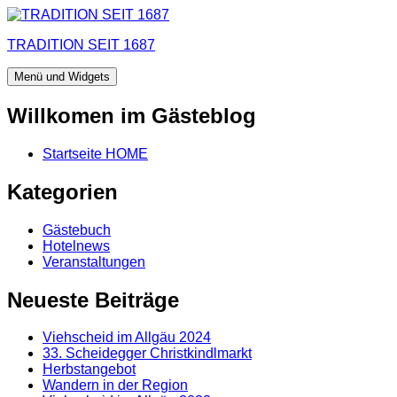
Zum
Inhalt
TRADITION SEIT 1687
springen
Menü und Widgets
Willkomen im Gästeblog
Startseite HOME
Kategorien
Gästebuch
Hotelnews
Veranstaltungen
Neueste Beiträge
Viehscheid im Allgäu 2024
33. Scheidegger Christkindlmarkt
Herbstangebot
Wandern in der Region